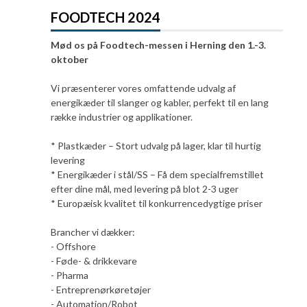
FOODTECH 2024
Mød os på Foodtech-messen i Herning den 1.-3.
oktober
Vi præsenterer vores omfattende udvalg af
energikæder til slanger og kabler, perfekt til en lang
række industrier og applikationer.
* Plastkæder – Stort udvalg på lager, klar til hurtig
levering
* Energikæder i stål/SS – Få dem specialfremstillet
efter dine mål, med levering på blot 2-3 uger
* Europæisk kvalitet til konkurrencedygtige priser
Brancher vi dækker:
- Offshore
- Føde- & drikkevare
- Pharma
- Entreprenørkøretøjer
- Automation/Robot