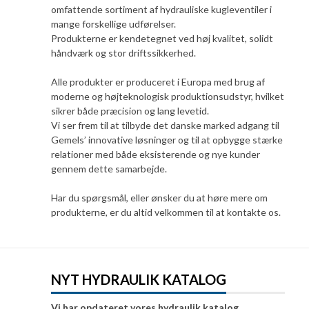
omfattende sortiment af hydrauliske kugleventiler i
mange forskellige udførelser.
Produkterne er kendetegnet ved høj kvalitet, solidt
håndværk og stor driftssikkerhed.
Alle produkter er produceret i Europa med brug af
moderne og højteknologisk produktionsudstyr, hvilket
sikrer både præcision og lang levetid.
Vi ser frem til at tilbyde det danske marked adgang til
Gemels’ innovative løsninger og til at opbygge stærke
relationer med både eksisterende og nye kunder
gennem dette samarbejde.
Har du spørgsmål, eller ønsker du at høre mere om
produkterne, er du altid velkommen til at kontakte os.
NYT HYDRAULIK KATALOG
Vi har opdateret vores hydraulik katalog