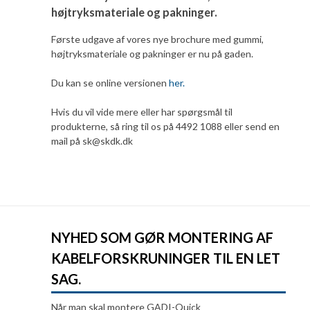
højtryksmateriale og pakninger.
Første udgave af vores nye brochure med gummi,
højtryksmateriale og pakninger er nu på gaden.
Du kan se online versionen
her.
Hvis du vil vide mere eller har spørgsmål til
produkterne, så ring til os på 4492 1088 eller send en
mail på sk@skdk.dk
NYHED SOM GØR MONTERING AF
KABELFORSKRUNINGER TIL EN LET
SAG.
Når man skal montere GADI-Quick