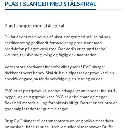
PLAST SLANGER MED STÅLSPIRAL
Plast slanger med stål spiral
Du får et optimalt udvalg af plast slanger med stål spiral hos
certificeret og godkendt forhandler og producent med
produktion på eget værksted. Det er din er garanti for høj
kvalitet, teknisk rådgivning og faglig dokumentation.
Vores store sortiment indenfor alle typer af PVC slanger
dækker ethvert behov. Skal du have tilpasset et produkt til en
specifik opgave, så får du selvfølgelig en løsning på det.
PVC er et plastprodukt, der hovedsageligt anvendes i industri-,
bygge- og anlægsprodukter. PVC er et holdbart og meget
fleksibelt materiale – og forholdsvis billigt. Derfor er det ofte et
godt valg i stedet for gummislanger.
Brug PVC slanger til at transportere en lang række materialer
og væsker - både til suge-, tryk- og udledningsopgaver. Du får