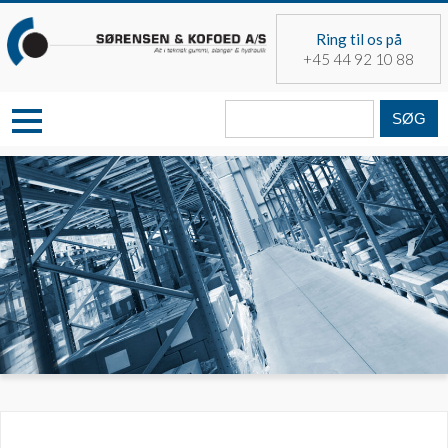
Skip
to
Ring til os på
content
+45 44 92 10 88
Søg
fra: