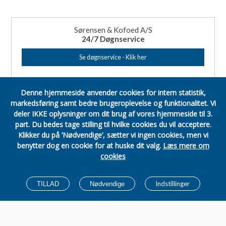
Sørensen & Kofoed A/S
24/7 Døgnservice
Se døgnservice - Klik her
Denne hjemmeside anvender cookies for intern statistik,
markedsføring samt bedre brugeroplevelse og funktionalitet.
Vi
deler IKKE oplysninger om dit brug af vores hjemmeside til 3.
part.
Du bedes tage stilling til hvilke cookies du vil acceptere.
Klikker du på ’Nødvendige’, sætter vi ingen cookies, men vi
benytter dog en cookie for at huske dit valg.
Læs mere om
cookies
Indstillinger
TILLAD
Nødvendige
Copyright © 2019 –
Skdk.dk
| All Rights Reserved. |
PERSONDATA POLITIK
E
team.dk