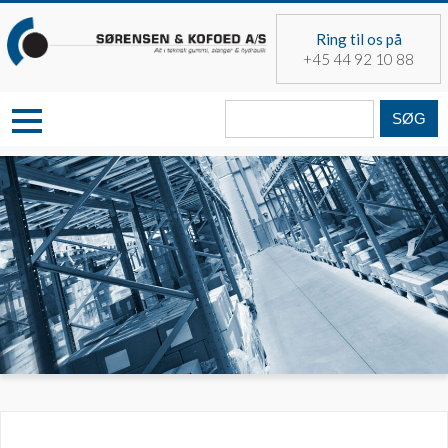
Skip
to
Ring til os på
content
+45 44 92 10 88
Søg
fra: