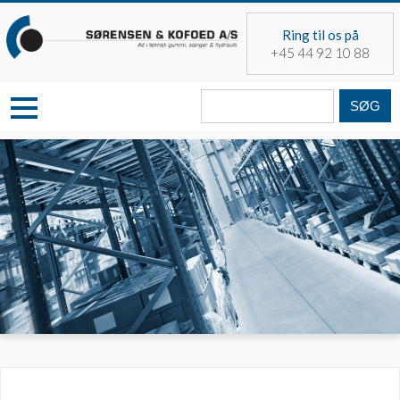
Skip
to
Ring til os på
content
+45 44 92 10 88
Søg
fra: