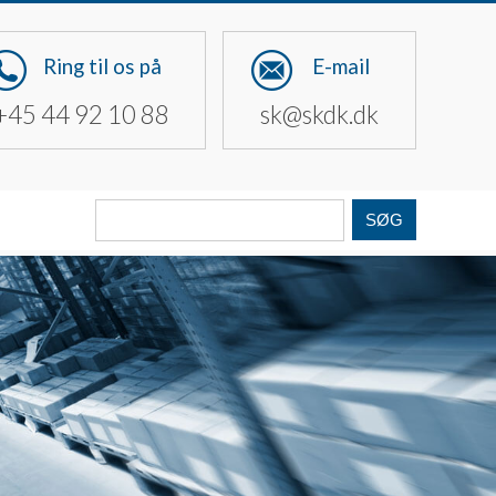
Ring til os på
E-mail
+45 44 92 10 88
sk@skdk.dk
Søg
fra: