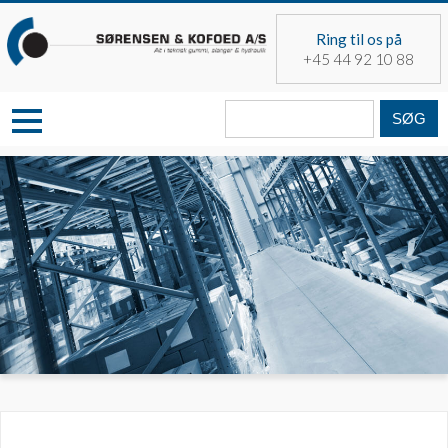
Skip
to
Ring til os på
content
+45 44 92 10 88
Søg
fra: