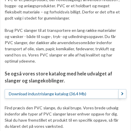
bygge- og anlægsprodukter. PVC er et holdbart og meget
fleksibelt materiale – og forholdsvis billigt. Derfor er det ofte et
godt valg i stedet for gummislanger.
Brug PVC slanger til at transportere en lang række materialer
og væsker - både til suge-, tryk- og udledningsopgaver. Du får
PVC slanger, der dækker alle anvendelsesområder indenfor
transport af olie, slam, papir, kemikalier, fødevarer, trykluft og
vand hos os. Vores PVC slanger er alle af høj kvalitet og har
optimal ydeevne.
S
e også vores store katalog med hele udvalget af
slanger og slangekoblinger.
Download industrislange katalog (36.4 Mb)
Find præcis den PVC slange, du skal bruge. Vores brede udvalg
indenfor alle typer af PVC slanger løser enhver opgave for dig.
Skal du have fremstillet et produkt til en specifik opgave, så får
du klaret det på vores værksted.