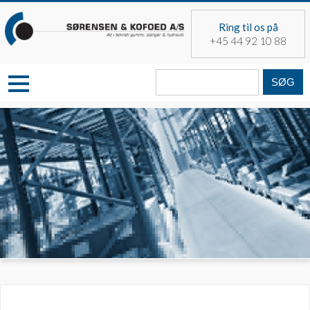
Skip
to
Ring til os på
content
+45 44 92 10 88
Søg
fra: